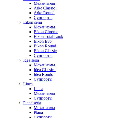
Механизмы
Arke Classic
Arke Round
Суппорты
Eikon seria
Механизмы
Eikon Chrome
Eikon Total Look
Eikon Evo
Eikon Round
Eikon Classic
Суппорты
Idea seria
Механизмы
Idea Classica
Idea Rondo
Суппорты
Linea
Linea
Механизмы
Суппорты
Plana seria
Механизмы
Plana
Суппорты