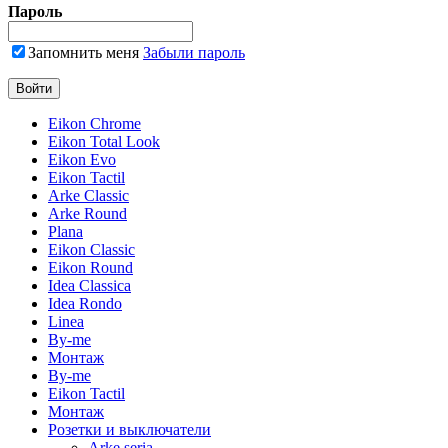
Пароль
Запомнить меня
Забыли пароль
Eikon Chrome
Eikon Total Look
Eikon Evo
Eikon Tactil
Arke Classic
Arke Round
Plana
Eikon Classic
Eikon Round
Idea Classica
Idea Rondo
Linea
By-me
Монтаж
By-me
Eikon Tactil
Монтаж
Розетки и выключатели
Arke seria