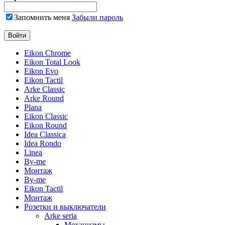
Запомнить меня
Забыли пароль
Eikon Chrome
Eikon Total Look
Eikon Evo
Eikon Tactil
Arke Classic
Arke Round
Plana
Eikon Classic
Eikon Round
Idea Classica
Idea Rondo
Linea
By-me
Монтаж
By-me
Eikon Tactil
Монтаж
Розетки и выключатели
Arke seria
Механизмы