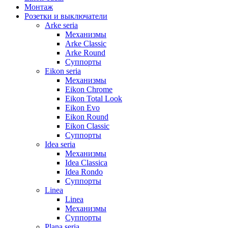
Монтаж
Розетки и выключатели
Arke seria
Механизмы
Arke Classic
Arke Round
Суппорты
Eikon seria
Механизмы
Eikon Chrome
Eikon Total Look
Eikon Evo
Eikon Round
Eikon Classic
Суппорты
Idea seria
Механизмы
Idea Classica
Idea Rondo
Суппорты
Linea
Linea
Механизмы
Суппорты
Plana seria