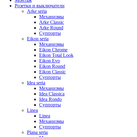
Монтаж
Розетки и выключатели
Arke seria
Механизмы
Arke Classic
Arke Round
Суппорты
Eikon seria
Механизмы
Eikon Chrome
Eikon Total Look
Eikon Evo
Eikon Round
Eikon Classic
Суппорты
Idea seria
Механизмы
Idea Classica
Idea Rondo
Суппорты
Linea
Linea
Механизмы
Суппорты
Plana seria