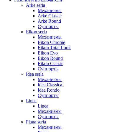
Arke seria
Механизмы
Arke Classic
Arke Round
Суппорты
Eikon seria
Механизмы
Eikon Chrome
Eikon Total Look
Eikon Evo
Eikon Round
Eikon Classic
Суппорты
Idea seria
Механизмы
Idea Classica
Idea Rondo
Суппорты
Linea
Linea
Механизмы
Суппорты
Plana seria
Механизмы