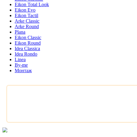
Eikon Total Look
Eikon Evo
Eikon Tactil
Arke Classic
Arke Round
Plana
Eikon Classic
Eikon Round
Idea Classica
Idea Rondo
Linea
By-me
Монтаж