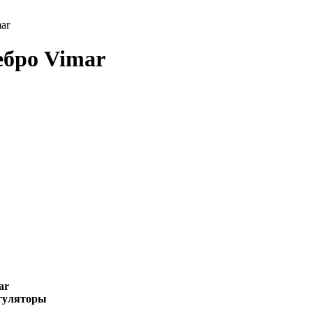
ar
ебро Vimar
ar
гуляторы