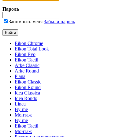
Пароль
Запомнить меня
Забыли пароль
Eikon Chrome
Eikon Total Look
Eikon Evo
Eikon Tactil
Arke Classic
Arke Round
Plana
Eikon Classic
Eikon Round
Idea Classica
Idea Rondo
Linea
By-me
Монтаж
By-me
Eikon Tactil
Монтаж
Розетки и выключатели