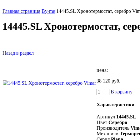
Главная страница
By-me
14445.SL Хронотермостат, серебро Vim
14445.SL Хронотермостат, сер
Назад в раздел
цена:
38 120 руб.
В корзину
Характеристики
Артикул
14445.SL
Цвет
Серебро
Производитель
Vim
Механизм
Терморе
Серия
Plana