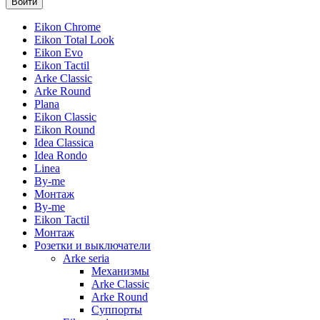
Eikon Chrome
Eikon Total Look
Eikon Evo
Eikon Tactil
Arke Classic
Arke Round
Plana
Eikon Classic
Eikon Round
Idea Classica
Idea Rondo
Linea
By-me
Монтаж
By-me
Eikon Tactil
Монтаж
Розетки и выключатели
Arke seria
Механизмы
Arke Classic
Arke Round
Суппорты