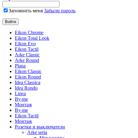
Запомнить меня
Забыли пароль
Eikon Chrome
Eikon Total Look
Eikon Evo
Eikon Tactil
Arke Classic
Arke Round
Plana
Eikon Classic
Eikon Round
Idea Classica
Idea Rondo
Linea
By-me
Монтаж
By-me
Eikon Tactil
Монтаж
Розетки и выключатели
Arke seria
Механизмы