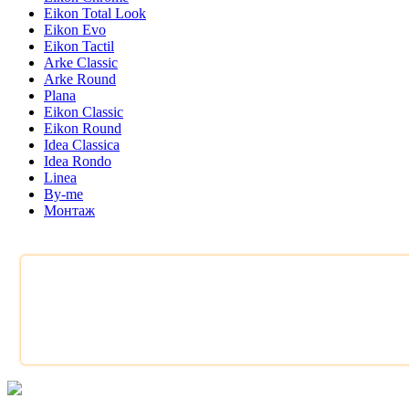
Eikon Total Look
Eikon Evo
Eikon Tactil
Arke Classic
Arke Round
Plana
Eikon Classic
Eikon Round
Idea Classica
Idea Rondo
Linea
By-me
Монтаж