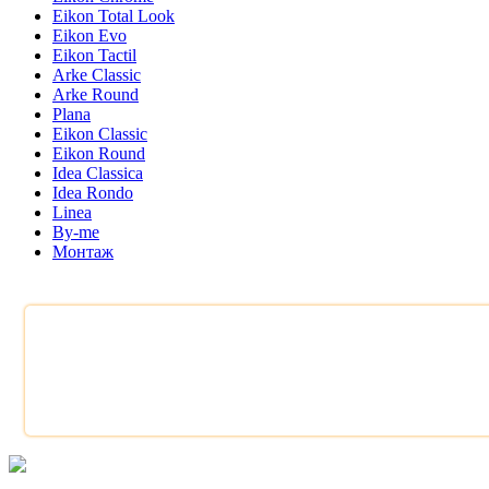
Eikon Total Look
Eikon Evo
Eikon Tactil
Arke Classic
Arke Round
Plana
Eikon Classic
Eikon Round
Idea Classica
Idea Rondo
Linea
By-me
Монтаж