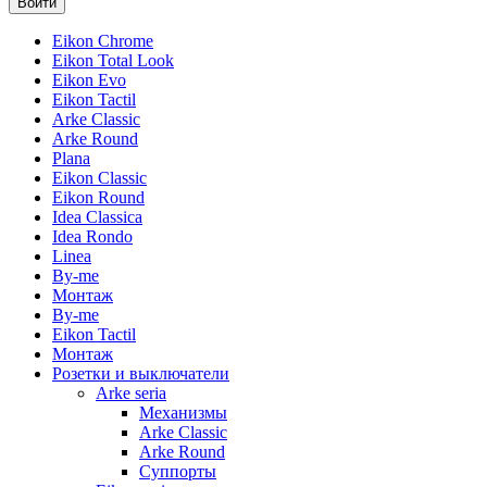
Eikon Chrome
Eikon Total Look
Eikon Evo
Eikon Tactil
Arke Classic
Arke Round
Plana
Eikon Classic
Eikon Round
Idea Classica
Idea Rondo
Linea
By-me
Монтаж
By-me
Eikon Tactil
Монтаж
Розетки и выключатели
Arke seria
Механизмы
Arke Classic
Arke Round
Суппорты