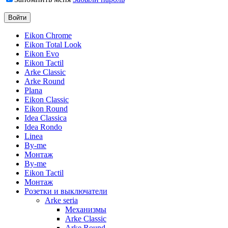
Eikon Chrome
Eikon Total Look
Eikon Evo
Eikon Tactil
Arke Classic
Arke Round
Plana
Eikon Classic
Eikon Round
Idea Classica
Idea Rondo
Linea
By-me
Монтаж
By-me
Eikon Tactil
Монтаж
Розетки и выключатели
Arke seria
Механизмы
Arke Classic
Arke Round