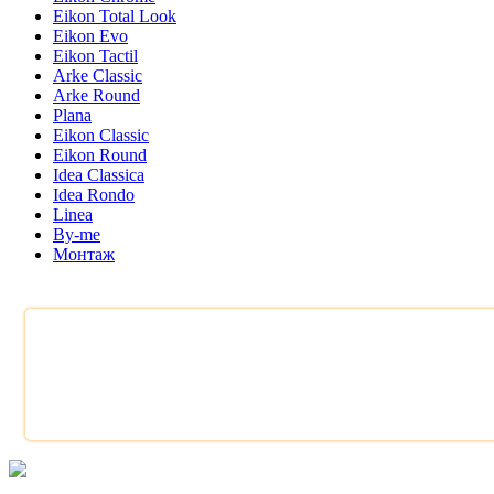
Eikon Total Look
Eikon Evo
Eikon Tactil
Arke Classic
Arke Round
Plana
Eikon Classic
Eikon Round
Idea Classica
Idea Rondo
Linea
By-me
Монтаж