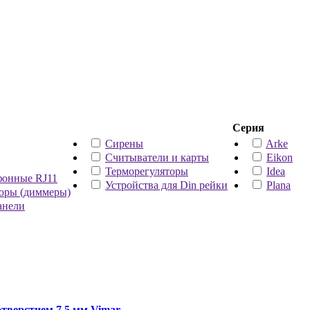
Серия
Сирены
Arke
Считыватели и карты
Eikon
Терморегуляторы
Idea
фонные RJ11
Устройства для Din рейки
Plana
торы (диммеры)
анели
отверстием 7,5 мм Vimar