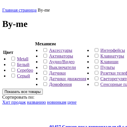
Главная страница
By-me
By-me
Механизм
Аксессуары
Интерфейсы
Цвет
Активаторы
Клавиатуры
Metall
Аудио/Видео
Клавиши
Белый
Выключатели
Пульты
Серебро
Датчики
Розетки теле
Серый
Датчики движения
Светорегуля
Домофония
Сенсорные п
Сортировать по:
Хит продаж
названию
новинкам
цене
01457 Сенсор тока торроидальный с 