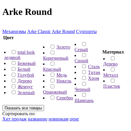
Arke Round
Механизмы
Arke Classic
Arke Round
Суппорты
Цвет
Золото
Серый
Материал
total look
ледяной
Коричневый
Синий
Бежевый
Дерево
Сталь
Белый
Красный
Титан
Голубой
Медь
Металл
Хром
Дерево
Никель
Пластик
Жемчуг
Черный
Оранжевый
Зеленый
Серебро
Шампань
Сортировать по:
Хит продаж
названию
новинкам
цене