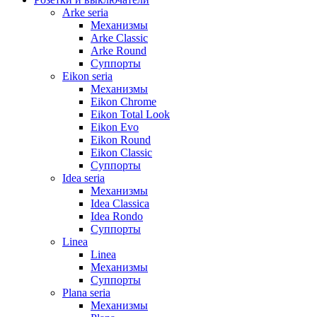
Arke seria
Механизмы
Arke Classic
Arke Round
Суппорты
Eikon seria
Механизмы
Eikon Chrome
Eikon Total Look
Eikon Evo
Eikon Round
Eikon Classic
Суппорты
Idea seria
Механизмы
Idea Classica
Idea Rondo
Суппорты
Linea
Linea
Механизмы
Суппорты
Plana seria
Механизмы