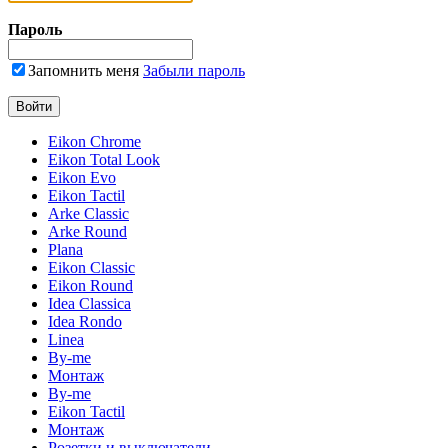
Пароль
Запомнить меня
Забыли пароль
Eikon Chrome
Eikon Total Look
Eikon Evo
Eikon Tactil
Arke Classic
Arke Round
Plana
Eikon Classic
Eikon Round
Idea Classica
Idea Rondo
Linea
By-me
Монтаж
By-me
Eikon Tactil
Монтаж
Розетки и выключатели