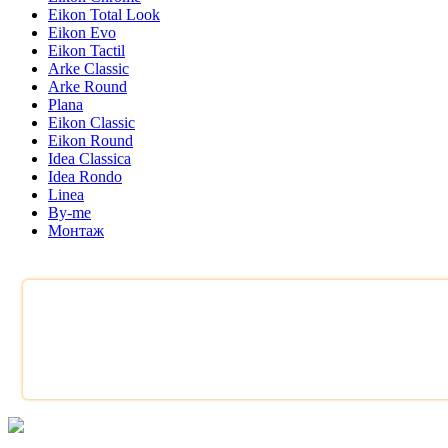
Eikon Total Look
Eikon Evo
Eikon Tactil
Arke Classic
Arke Round
Plana
Eikon Classic
Eikon Round
Idea Classica
Idea Rondo
Linea
By-me
Монтаж