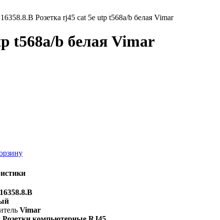
16358.8.B Розетка rj45 cat 5e utp t568a/b белая Vimar
utp t568a/b белая Vimar
орзину
ристики
16358.8.B
ый
итель
Vimar
м
Розетки компьютерные RJ45